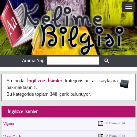
Arama Yap:
Şu anda
İngilizce İsimler
kategorisine ait sayfalara
bakmaktasınız.
Bu kategoride toplam
340
içerik bulunuyor.
İngilizce İsimler
08 Ekim 2014
Vigour
08 Ekim 2014
Vow, Oath