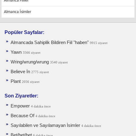
Almanca Fiiller
Almanca İsimler
Popüler Sayfalar:
Almancada Sahiplik Bildiren Fiil "haben"
9915 ziyaret
Yawn
3566 ziyaret
Wring/wrung/wrung
3540 ziyaret
Believe İn
2775 ziyaret
Plant
2056 ziyaret
Son Ziyaretler:
Empower
4 dakika önce
Because Of
4 dakika önce
Sayılabilen ve Sayılamayan İsimler
4 dakika önce
Bet/bet/bet
6 dakika önce